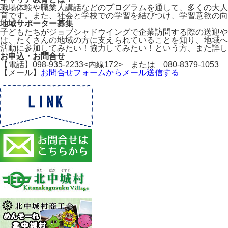
職場体験や職業人講話などのプログラムを通して、多くの大人
育です。また、社会と学校での学習を結びつけ、学習意欲の向
地域サポーター募集
子どもたちがジョブシャドウイングで企業訪問する際の送迎や
は、たくさんの地域の方に支えられていることを知り、地域へ
活動に参加してみたい！協力してみたい！という方、また詳し
お申込・お問合せ
【電話】
098-935-2233
<内線172> または
080-8379-1053
【メール】
お問合せフォームからメール送信する