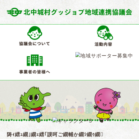
陦ｨ繧ｭ繝｣繝ｪ繧｢謨呵ご繝輔か繝ｼ繝ｩ繝